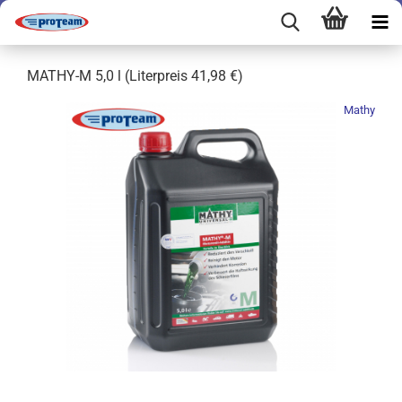
MATHY-M 5,0 l (Literpreis 41,98 €)
Mathy